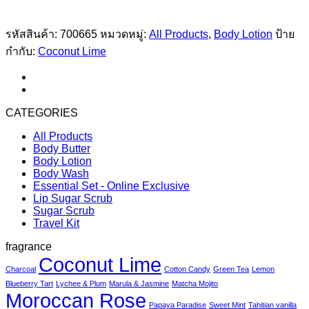
รหัสสินค้า:
700665
หมวดหมู่:
All Products
,
Body Lotion
ป้าย
กำกับ:
Coconut Lime
CATEGORIES
All Products
Body Butter
Body Lotion
Body Wash
Essential Set - Online Exclusive
Lip Sugar Scrub
Sugar Scrub
Travel Kit
fragrance
Coconut Lime
Charcoal
Cotton Candy
Green Tea
Lemon
Blueberry Tart
Lychee & Plum
Marula & Jasmine
Matcha Mojito
Moroccan Rose
Papaya Paradise
Sweet Mint
Tahitian vanilla