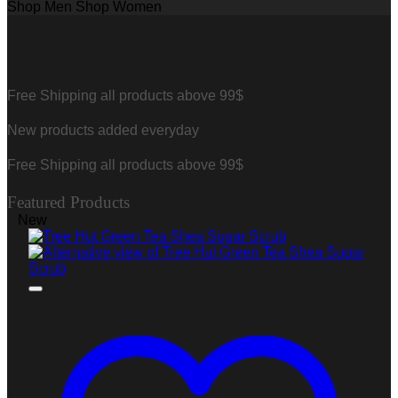
Shop Men
Shop Women
Free Shipping all products above 99$
New products added everyday
Free Shipping all products above 99$
Featured Products
New