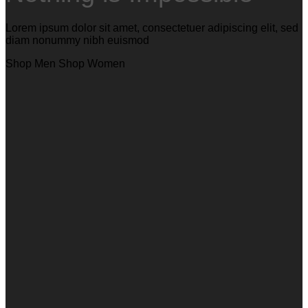
Lorem ipsum dolor sit amet, consectetuer adipiscing elit, sed
diam nonummy nibh euismod
Shop Men
Shop Women