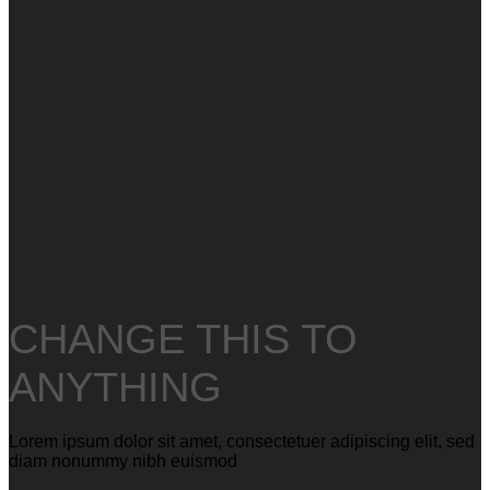
CHANGE THIS TO
ANYTHING
Lorem ipsum dolor sit amet, consectetuer adipiscing elit, sed
diam nonummy nibh euismod