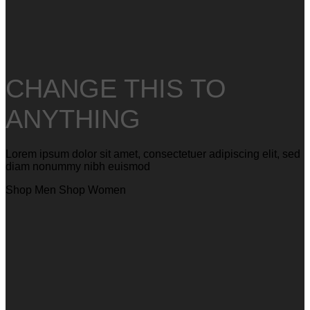
CHANGE THIS TO
ANYTHING
Lorem ipsum dolor sit amet, consectetuer adipiscing elit, sed
diam nonummy nibh euismod
Shop Men
Shop Women