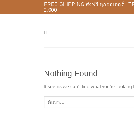
Skip
FREE SHIPPING ส่งฟรี ทุกออเดอร์ | T
2,000
to
content
Nothing Found
It seems we can’t find what you’re looking